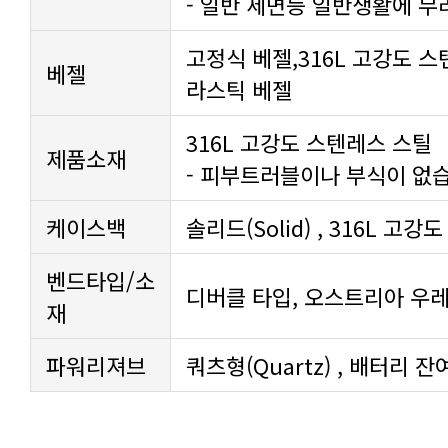
- 일반 세면등 일반생활에 무
베젤
라스틱 베젤
316L 고강도 스텐레스 스틸
제품소재
- 피부트러블이나 부식이 없
케이스백
솔리드(Solid) , 316L 고
디버클 타입, 오스트리아 우레
재
파워리져브
쿼츠형(Quartz) , 배터리 잔