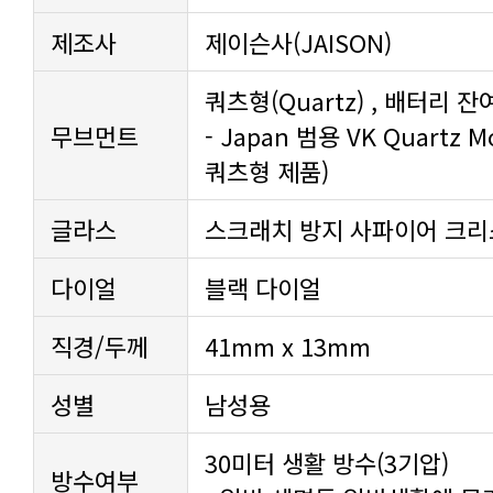
제조사
제이슨사(JAISON)
쿼츠형(Quartz) , 배터리 잔
무브먼트
쿼츠형 제품)
글라스
스크래치 방지 사파이어 크
다이얼
블랙 다이얼
직경/두께
41mm x 13mm
성별
남성용
30미터 생활 방수(3기압)
방수여부