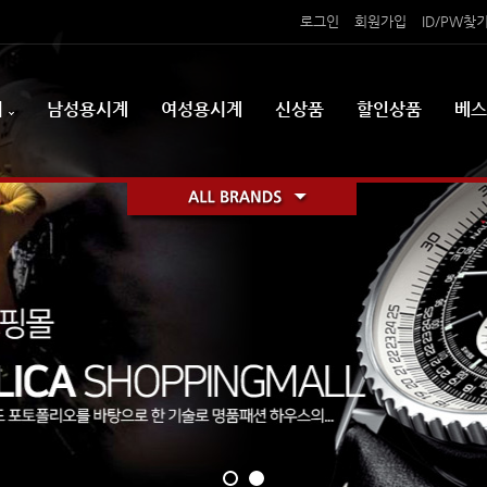
로그인
회원가입
ID/PW찾
리
남성용시계
여성용시계
신상품
할인상품
베스