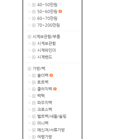
40~50만원
50~60만원
60~70만원
70~200만원
시계보관함/부품
시계보관함
시계와인더
시계밴드
가방/백
숄더백
토트백
클러치백
백팩
파우치백
크로스백
벨트백/새들/슬링
미니백
메신져/서류가방
여행가방