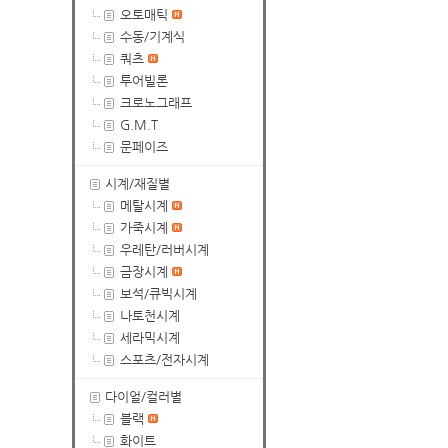
오토매틱
수동/기계식
쿼츠
투어빌론
크로노그래프
G.M.T
문페이즈
시계/재질별
메탈시계
가죽시계
우레탄/러버시계
금장시계
보석/큐빅시계
나토천시계
세라믹시계
스포츠/전자시계
다이얼/컬러별
블랙
화이트