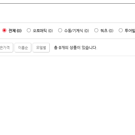
전체 (0)
오토매틱 (0)
수동/기계식 (0)
쿼츠 (0)
투어빌론
총
0
개의 상품이 있습니다.
은가격
이름순
모델별