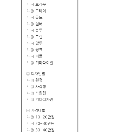
브라운
그레이
골드
실버
블루
그린
옐루
핑크
퍼플
기타다이얼
디자인별
원형
사각형
타원형
기타디자인
가격대별
10~20만원
20~30만원
30~40만원