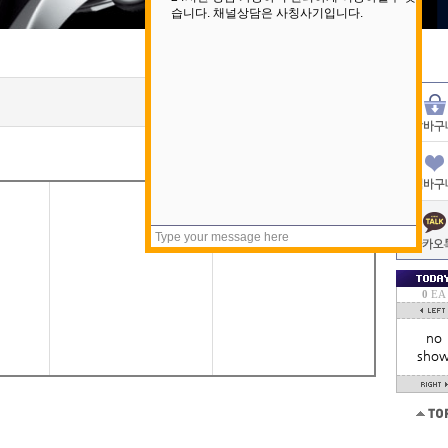
0
EA
no
sho