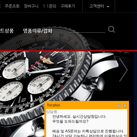
기
주문조회
장바구니
1:1문의
구매후기
고객센터
트상품
명품의류/잡화
Tocplus