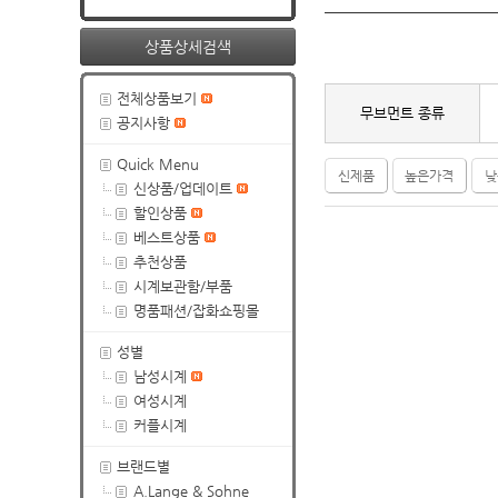
상품상세검색
전체상품보기
무브먼트 종류
공지사항
Quick Menu
신제품
높은가격
낮
신상품/업데이트
할인상품
베스트상품
추천상품
시계보관함/부품
명품패션/잡화쇼핑몰
성별
남성시계
여성시계
커플시계
브랜드별
A.Lange & Sohne