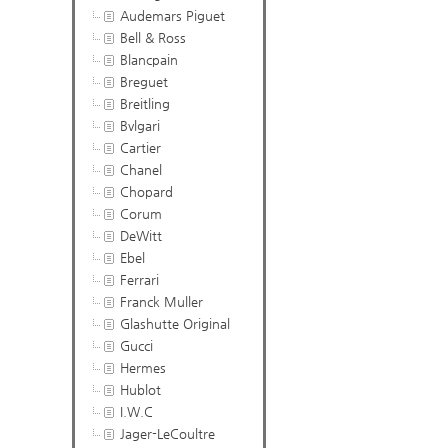
Audemars Piguet
Bell & Ross
Blancpain
Breguet
Breitling
Bvlgari
Cartier
Chanel
Chopard
Corum
DeWitt
Ebel
Ferrari
Franck Muller
Glashutte Original
Gucci
Hermes
Hublot
I.W.C
Jager-LeCoultre