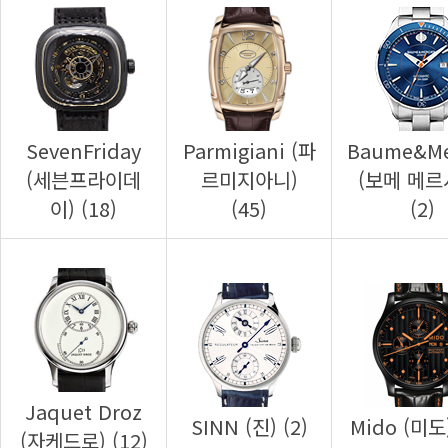
이) (18)
(45)
(2)
SINN (진) (2)
Mido (미도)
(자케드로) (12)