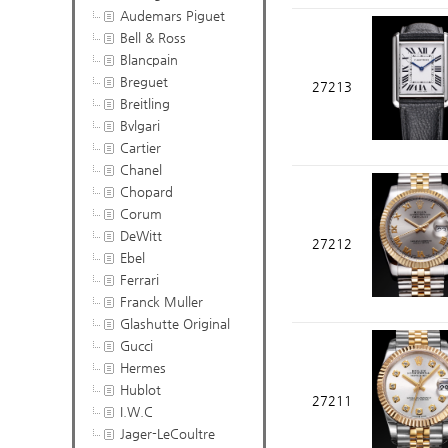
Audemars Piguet
Bell & Ross
Blancpain
Breguet
27213
Breitling
Bvlgari
Cartier
Chanel
Chopard
Corum
DeWitt
27212
Ebel
Ferrari
Franck Muller
Glashutte Original
Gucci
Hermes
Hublot
27211
I.W.C
Jager-LeCoultre