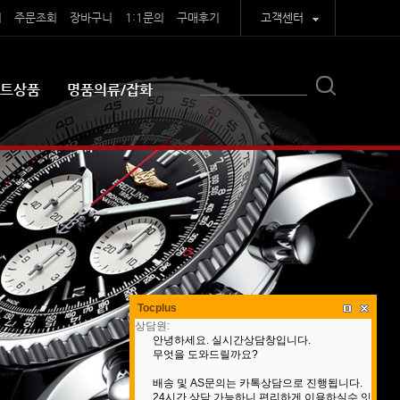
기
주문조회
장바구니
1:1문의
구매후기
고객센터
트상품
명품의류/잡화
Tocplus