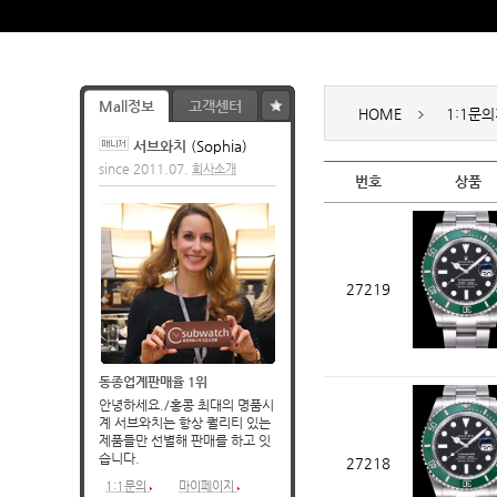
Mall정보
고객센터
HOME
1:1문
서브와치
(Sophia)
since 2011.07.
회사소개
번호
상품
27219
동종업계판매율 1위
습니다.
27218
1:1문의
마이페이지