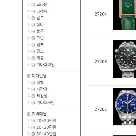
브라운
그레이
27204
골드
실버
블루
그린
옐루
핑크
퍼플
27203
기타다이얼
디자인별
원형
사각형
타원형
기타디자인
27202
가격대별
10~20만원
20~30만원
30~40만원