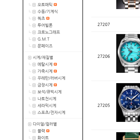
오토매틱
수동/기계식
쿼츠
27207
투어빌론
크로노그래프
G.M.T
문페이즈
27206
시계/재질별
메탈시계
가죽시계
우레탄/러버시계
금장시계
보석/큐빅시계
나토천시계
27205
세라믹시계
스포츠/전자시계
다이얼/컬러별
블랙
화이트