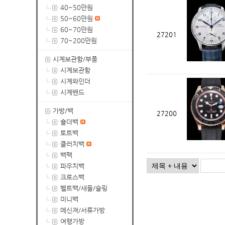
40~50만원
50~60만원
60~70만원
27201
70~200만원
시계보관함/부품
시계보관함
시계와인더
시계밴드
가방/백
27200
숄더백
토트백
클러치백
백팩
파우치백
크로스백
벨트백/새들/슬링
미니백
메신져/서류가방
여행가방