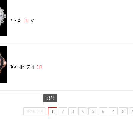
시계줄
[1]
결제 계좌 문의
[1]
검색
이전페이지
1
2
3
4
5
6
7
8