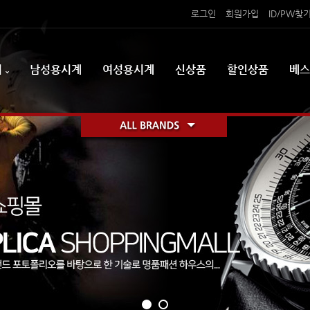
로그인
회원가입
ID/PW찾
리
남성용시계
여성용시계
신상품
할인상품
베스