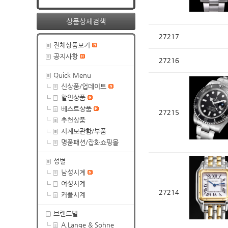
상품상세검색
27217
전체상품보기
공지사항
27216
Quick Menu
신상품/업데이트
할인상품
베스트상품
27215
추천상품
시계보관함/부품
명품패션/잡화쇼핑몰
성별
남성시계
여성시계
27214
커플시계
브랜드별
A.Lange & Sohne