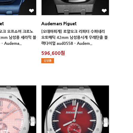
et
Audemars Piguet
- Audema..
랙다이얼 aud0558 - Audem..
596,600원