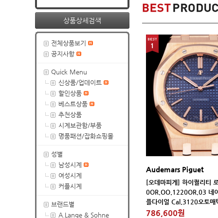
상품상세검색
전체상품보기
1
공지사항
Quick Menu
신상품/업데이트
할인상품
베스트상품
추천상품
시계보관함/부품
명품패션/잡화쇼핑몰
성별
남성시계
Audemars Piguet
여성시계
커플시계
플다이얼 Cal.3120오토매틱
브랜드별
786,600원
A.Lange & Sohne