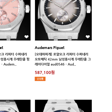
et
Audemars Piguet
- Audem..
레이다이얼 aud0546 - Aud..
587,100원