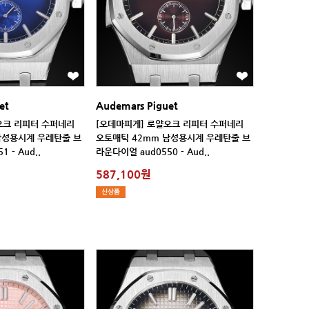
et
Audemars Piguet
 - Aud..
라운다이얼 aud0550 - Aud..
587,100원