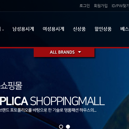
로그인
회원가입
ID/PW찾
리
남성용시계
여성용시계
신상품
할인상품
베스