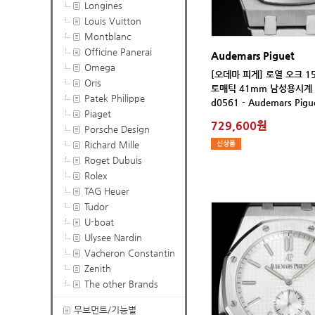
Longines
Louis Vuitton
Montblanc
Officine Panerai
Audemars Piguet
Omega
Oris
Patek Philippe
d0561 - Audemars Pigue
Piaget
729,600원
Porsche Design
Richard Mille
Roget Dubuis
Rolex
TAG Heuer
Tudor
U-boat
Ulysee Nardin
Vacheron Constantin
Zenith
The other Brands
무브먼트/기능별