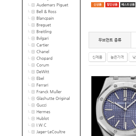
Audemars Piguet
Bell & Ross
Blancpain
Breguet
Breitling
Bvlgari
무브먼트 종류
Cartier
Chanel
신제품
높은가격
낮
Chopard
Corum
DeWitt
Ebel
Ferrari
Franck Muller
Glashutte Original
Gucci
Hermes
Hublot
I.W.C
Jager-LeCoultre