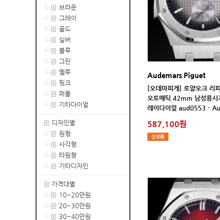
브라운
그레이
골드
실버
블루
그린
옐루
Audemars Piguet
핑크
퍼플
기타다이얼
레이다이얼 aud0553 - Au
디자인별
587,100원
원형
사각형
타원형
기타디자인
가격대별
10~20만원
20~30만원
30~40만원