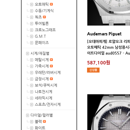
오토매틱
수동/기계식
쿼츠
투어빌론
크로노그래프
Audemars Piguet
G.M.T
문페이즈
이트다이얼 aud0557 - Au
시계/재질별
메탈시계
587,100원
가죽시계
우레탄/러버시계
금장시계
보석/큐빅시계
나토천시계
세라믹시계
스포츠/전자시계
다이얼/컬러별
블랙
화이트