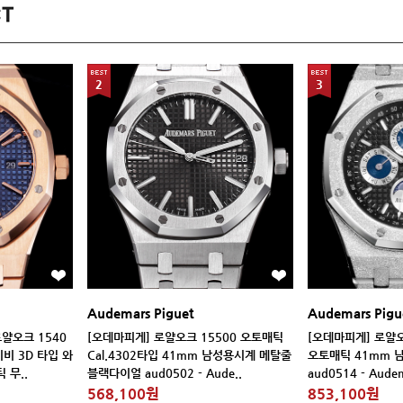
2
3
Audemars Piguet
Audemars Pigu
 무..
블랙다이얼 aud0502 - Aude..
aud0514 - Audema
568,100원
853,100원