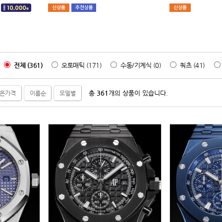
전체 (361)
오토매틱 (171)
수동/기계식 (0)
쿼츠 (41)
총
361
개의 상품이 있습니다.
은가격
이름순
모델별