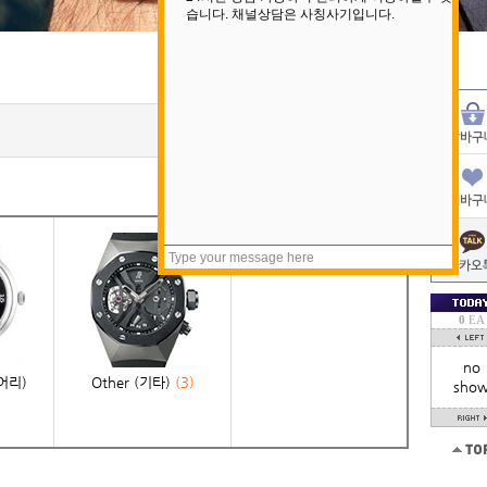
0
EA
no
네어리)
Other (기타)
(3)
sho