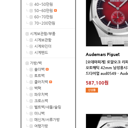
40~50만원
50~60만원
60~70만원
70~200만원
시계보관함/부품
시계보관함
시계와인더
시계밴드
Audemars Piguet
가방/백
숄더백
드다이얼 aud0549 - Aud
토트백
클러치백
587,100원
백팩
파우치백
크로스백
벨트백/새들/슬링
미니백
메신져/서류가방
여행가방