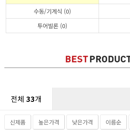
수동/기계식 (0)
투어빌론 (0)
전체
33
개
신제품
높은가격
낮은가격
이름순