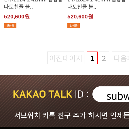
나토천줄 블..
나토천줄 블..
520,600원
520,600원
이전페이지
1
2
다음
subw
서브워치 카톡 친구 추가 하시면 언제든